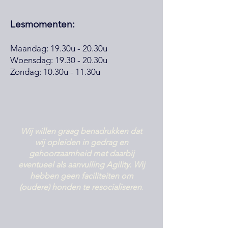
Lesmomenten:
Maandag: 19.30u - 20.30u
Woensdag: 19.30 - 20.30u
Zondag: 10.30u - 11.30u
Wij willen graag benadrukken dat
wij opleiden in gedrag en
gehoorzaamheid met daarbij
eventueel als aanvulling Agility. Wij
hebben geen faciliteiten om
(oudere) honden te resocialiseren
.